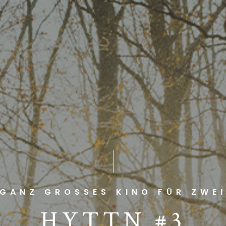
GANZ GROSSES KINO FÜR ZWE
HYTTN #3